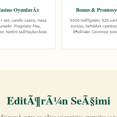
asino OyunlarÄ±
Bonus & Promosy
+ slot, canlÄ± casino, masa
%500 hoÅŸgeldin, %25 yat
unlarÄ±. Pragmatic Play,
bonusu, haftalÄ±k cashbac
ion, NetEnt saÄŸlayÄ±cÄ±lar.
Ã¶dÃ¼ller. Cevrimsiz bonu
EditÃ¶rÃ¼n SeÃ§imi