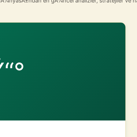
dÃ¼nyasÄ±ndan en gÃ¼ncel analizler, stratejiler ve ha
“°