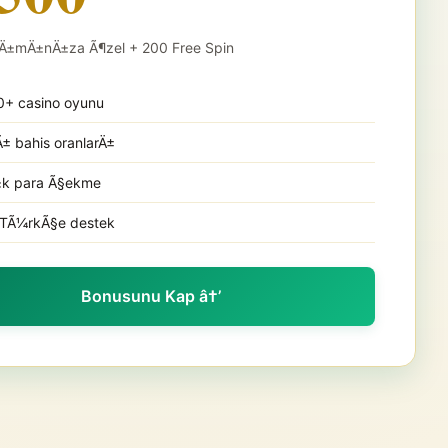
rÄ±mÄ±nÄ±za Ã¶zel + 200 Free Spin
0+ casino oyunu
± bahis oranlarÄ±
±k para Ã§ekme
 TÃ¼rkÃ§e destek
Bonusunu Kap â†’