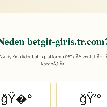
Neden betgit-giris.tr.com
¼rkiye'nin lider bahis platformu â€” gÃ¼venli, hÄ±zl
kazanÃ§lÄ±.
ğŸ�°
ğŸ’°