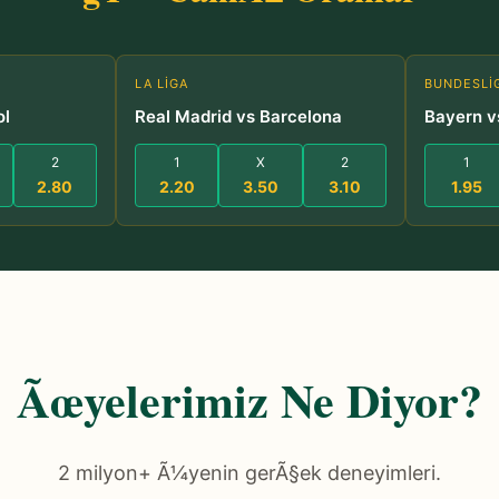
LA LIGA
BUNDESLI
ol
Real Madrid vs Barcelona
Bayern v
2
1
X
2
1
2.80
2.20
3.50
3.10
1.95
Ãœyelerimiz Ne Diyor?
2 milyon+ Ã¼yenin gerÃ§ek deneyimleri.