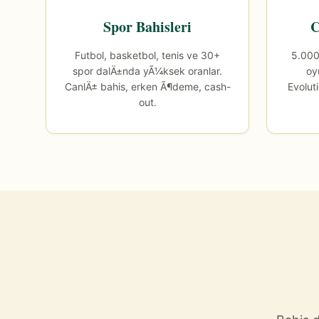
Spor Bahisleri
C
Futbol, basketbol, tenis ve 30+
5.000
spor dalÄ±nda yÃ¼ksek oranlar.
oy
CanlÄ± bahis, erken Ã¶deme, cash-
Evolut
out.