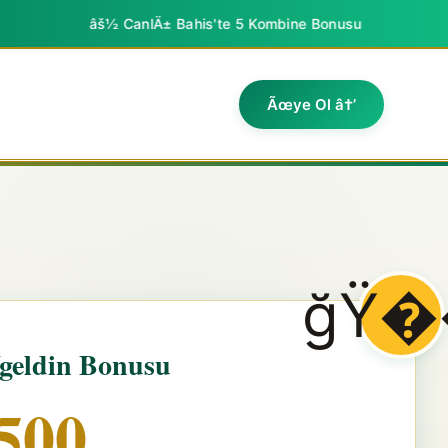
âš½ CanlÄ± Bahis'te 5 Kombine Bonusu
Ãœye Ol â†’
eldin Bonusu
500