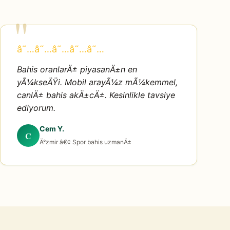
â˜…â˜…â˜…â˜…â˜…
Bahis oranlarÄ± piyasanÄ±n en
yÃ¼kseÄŸi. Mobil arayÃ¼z mÃ¼kemmel,
canlÄ± bahis akÄ±cÄ±. Kesinlikle tavsiye
ediyorum.
Cem Y.
C
Ä°zmir â€¢ Spor bahis uzmanÄ±