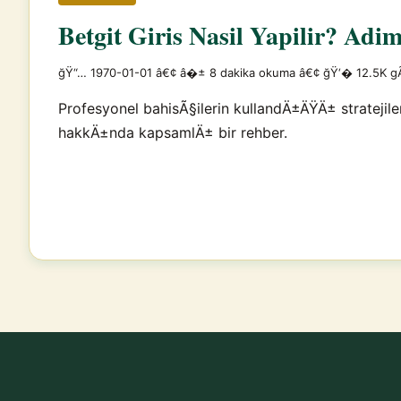
Betgit Giris Nasil Yapilir? Ad
ğŸ“… 1970-01-01 â€¢ â�± 8 dakika okuma â€¢ ğŸ‘� 12.5K
Profesyonel bahisÃ§ilerin kullandÄ±ÄŸÄ± stratejile
hakkÄ±nda kapsamlÄ± bir rehber.