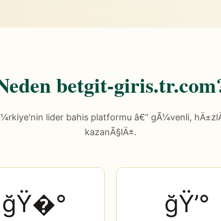
Neden betgit-giris.tr.com
¼rkiye'nin lider bahis platformu â€” gÃ¼venli, hÄ±zl
kazanÃ§lÄ±.
ğŸ�°
ğŸ’°