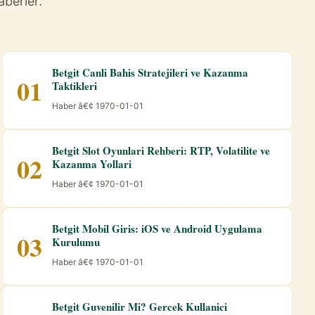
berler.
Betgit Canli Bahis Stratejileri ve Kazanma
01
Taktikleri
Haber â€¢ 1970-01-01
Betgit Slot Oyunlari Rehberi: RTP, Volatilite ve
02
Kazanma Yollari
Haber â€¢ 1970-01-01
Betgit Mobil Giris: iOS ve Android Uygulama
03
Kurulumu
Haber â€¢ 1970-01-01
Betgit Guvenilir Mi? Gercek Kullanici