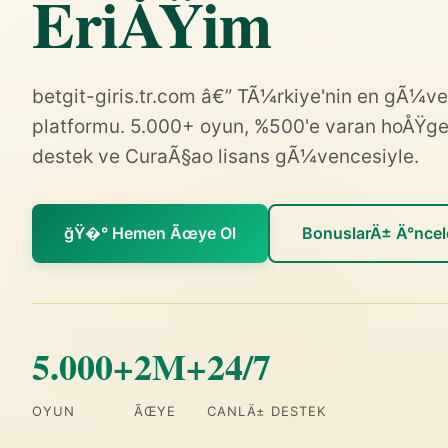
EriÅŸim
betgit-giris.tr.com â€” TÃ¼rkiye'nin en gÃ¼ven
platformu. 5.000+ oyun, %500'e varan hoÅŸge
destek ve CuraÃ§ao lisans gÃ¼vencesiyle.
ğŸ�° Hemen Ãœye Ol
BonuslarÄ± Ä°ncel
5.000+
2M+
24/7
OYUN
ÃŒYE
CANLÄ± DESTEK