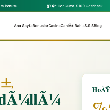
 Bonusu
ğŸ�° Her Cuma %100 Cashback
Ana Sayfa
Bonuslar
Casino
CanlÄ± Bahis
S.S.S
Blog
±,
HoÅŸg
–dÃ¼llÃ¼
%