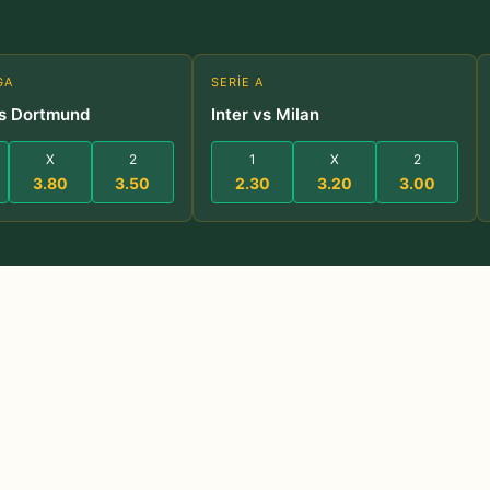
GA
SERIE A
s Dortmund
Inter vs Milan
X
2
1
X
2
3.80
3.50
2.30
3.20
3.00