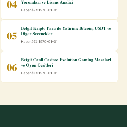
04
Yorumlari ve Lisans Analizi
Haber â€¢ 1970-01-01
Betgit Kripto Para ile Yatirim: Bitcoin, USDT ve
05
Diger Secenekler
Haber â€¢ 1970-01-01
Betgit Canli Casino: Evolution Gaming Masalari
06
ve Oyun Cesitleri
Haber â€¢ 1970-01-01