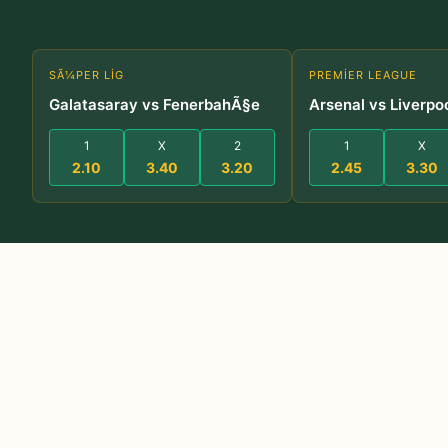
SÃ¼PER LIG
PREMIER LEAGUE
Galatasaray vs FenerbahÃ§e
Arsenal vs Liverpo
1
X
2
1
X
2.10
3.40
3.20
2.45
3.30