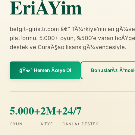
EriÅŸim
betgit-giris.tr.com â€” TÃ¼rkiye'nin en gÃ¼ven
platformu. 5.000+ oyun, %500'e varan hoÅŸge
destek ve CuraÃ§ao lisans gÃ¼vencesiyle.
ğŸ�° Hemen Ãœye Ol
BonuslarÄ± Ä°ncel
5.000+
2M+
24/7
OYUN
ÃŒYE
CANLÄ± DESTEK