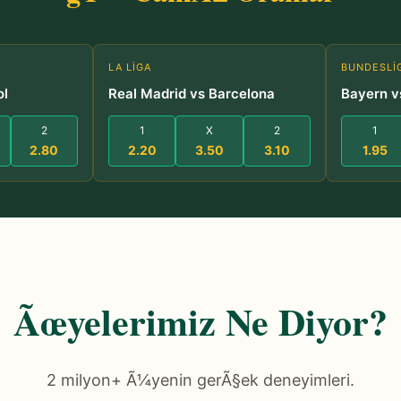
LA LIGA
BUNDESLI
ol
Real Madrid vs Barcelona
Bayern v
2
1
X
2
1
2.80
2.20
3.50
3.10
1.95
Ãœyelerimiz Ne Diyor?
2 milyon+ Ã¼yenin gerÃ§ek deneyimleri.