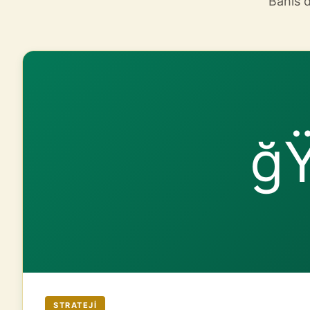
Bahis 
ğŸ
STRATEJI