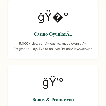
ğŸ�°
Casino OyunlarÄ±
5.000+ slot, canlÄ± casino, masa oyunlarÄ±.
Pragmatic Play, Evolution, NetEnt saÄŸlayÄ±cÄ±lar.
ğŸ’°
Bonus & Promosyon