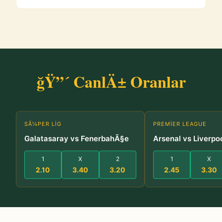
ğŸ”´ CanlÄ± Oranlar
SÃ¼PER LIG
PREMIER LEAGUE
Galatasaray vs FenerbahÃ§e
Arsenal vs Liverpo
1
X
2
1
X
2.10
3.40
3.20
2.45
3.30