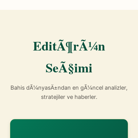
EditÃ¶rÃ¼n
SeÃ§imi
Bahis dÃ¼nyasÄ±ndan en gÃ¼ncel analizler,
stratejiler ve haberler.