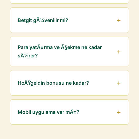
Betgit gÃ¼venilir mi?
Para yatÄ±rma ve Ã§ekme ne kadar
sÃ¼rer?
HoÅŸgeldin bonusu ne kadar?
Mobil uygulama var mÄ±?