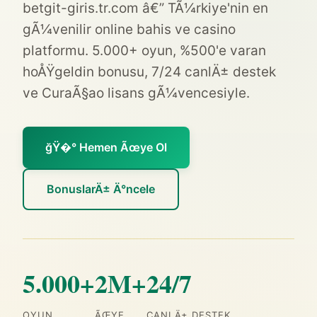
betgit-giris.tr.com â€” TÃ¼rkiye'nin en
gÃ¼venilir online bahis ve casino
platformu. 5.000+ oyun, %500'e varan
hoÅŸgeldin bonusu, 7/24 canlÄ± destek
ve CuraÃ§ao lisans gÃ¼vencesiyle.
ğŸ�° Hemen Ãœye Ol
BonuslarÄ± Ä°ncele
5.000+
2M+
24/7
OYUN
ÃŒYE
CANLÄ± DESTEK