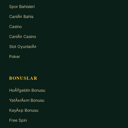
Spor Bahisleri
CanlÄ± Bahis
Casino
CanlÄ± Casino
Slot OyunlarÄ±
Poker
BONUSLAR
HoÅŸgeldin Bonusu
YatÄ±rÄ±m Bonusu
KayÄ±p Bonusu
Free Spin