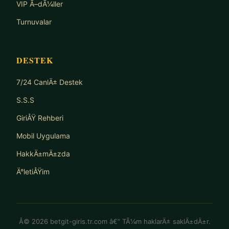
VIP Ã–dÃ¼ller
Turnuvalar
DESTEK
7/24 CanlÄ± Destek
S.S.S
GiriÅŸ Rehberi
Mobil Uygulama
HakkÄ±mÄ±zda
Ä°letiÅŸim
Â© 2026 betgit-giris.tr.com â€” TÃ¼m haklarÄ± saklÄ±dÄ±r.