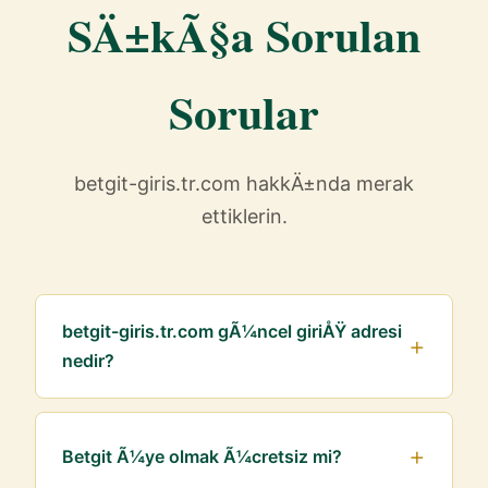
SÄ±kÃ§a Sorulan
Sorular
betgit-giris.tr.com hakkÄ±nda merak
ettiklerin.
betgit-giris.tr.com gÃ¼ncel giriÅŸ adresi
nedir?
Betgit Ã¼ye olmak Ã¼cretsiz mi?