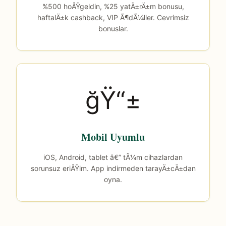
%500 hoÅŸgeldin, %25 yatÄ±rÄ±m bonusu,
haftalÄ±k cashback, VIP Ã¶dÃ¼ller. Cevrimsiz
bonuslar.
ğŸ“±
Mobil Uyumlu
iOS, Android, tablet â€” tÃ¼m cihazlardan
sorunsuz eriÅŸim. App indirmeden tarayÄ±cÄ±dan
oyna.