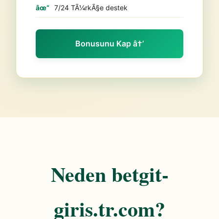
7/24 TÃ¼rkÃ§e destek
Bonusunu Kap â†’
Neden betgit-
giris.tr.com?