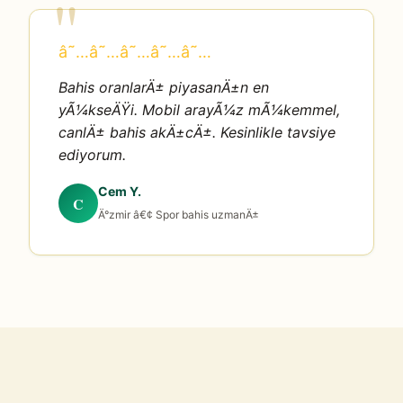
â˜…â˜…â˜…â˜…â˜…
Bahis oranlarÄ± piyasanÄ±n en
yÃ¼kseÄŸi. Mobil arayÃ¼z mÃ¼kemmel,
canlÄ± bahis akÄ±cÄ±. Kesinlikle tavsiye
ediyorum.
Cem Y.
C
Ä°zmir â€¢ Spor bahis uzmanÄ±