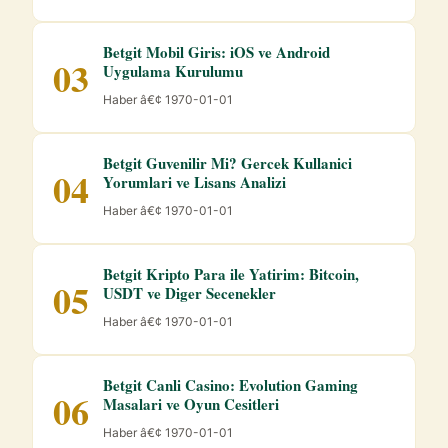
Betgit Mobil Giris: iOS ve Android
03
Uygulama Kurulumu
Haber â€¢ 1970-01-01
Betgit Guvenilir Mi? Gercek Kullanici
04
Yorumlari ve Lisans Analizi
Haber â€¢ 1970-01-01
Betgit Kripto Para ile Yatirim: Bitcoin,
05
USDT ve Diger Secenekler
Haber â€¢ 1970-01-01
Betgit Canli Casino: Evolution Gaming
06
Masalari ve Oyun Cesitleri
Haber â€¢ 1970-01-01