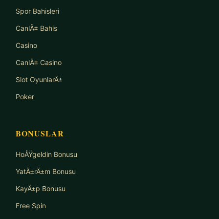
Spor Bahisleri
CanlÄ± Bahis
Casino
CanlÄ± Casino
Slot OyunlarÄ±
Poker
BONUSLAR
HoÅŸgeldin Bonusu
YatÄ±rÄ±m Bonusu
KayÄ±p Bonusu
Free Spin