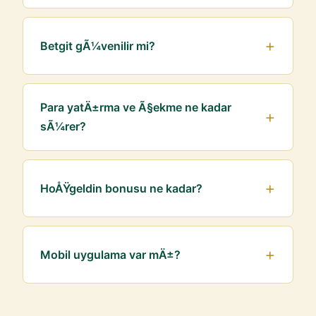
Betgit gÃ¼venilir mi?
Para yatÄ±rma ve Ã§ekme ne kadar
sÃ¼rer?
HoÅŸgeldin bonusu ne kadar?
Mobil uygulama var mÄ±?