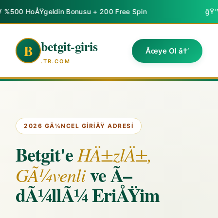
 %500 HoÅŸgeldin Bonusu + 200 Free Spin
ğŸ’°
betgit-giris
B
Ãœye Ol â†’
.TR.COM
2026 GÃ¼NCEL GIRIÅŸ ADRESI
Betgit'e
HÄ±zlÄ±,
ve Ã–
GÃ¼venli
dÃ¼llÃ¼ EriÅŸim