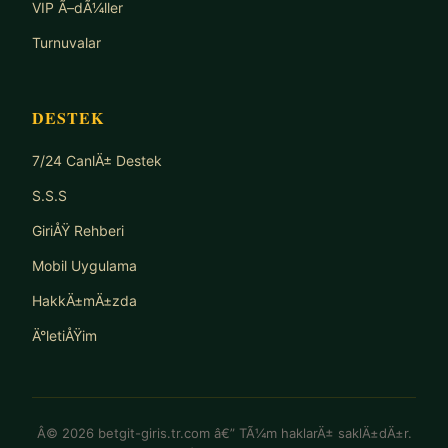
VIP Ã–dÃ¼ller
Turnuvalar
DESTEK
7/24 CanlÄ± Destek
S.S.S
GiriÅŸ Rehberi
Mobil Uygulama
HakkÄ±mÄ±zda
Ä°letiÅŸim
Â© 2026 betgit-giris.tr.com â€” TÃ¼m haklarÄ± saklÄ±dÄ±r.