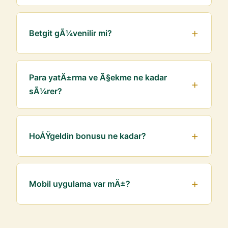
Betgit gÃ¼venilir mi?
Para yatÄ±rma ve Ã§ekme ne kadar
sÃ¼rer?
HoÅŸgeldin bonusu ne kadar?
Mobil uygulama var mÄ±?