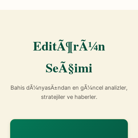
EditÃ¶rÃ¼n
SeÃ§imi
Bahis dÃ¼nyasÄ±ndan en gÃ¼ncel analizler,
stratejiler ve haberler.