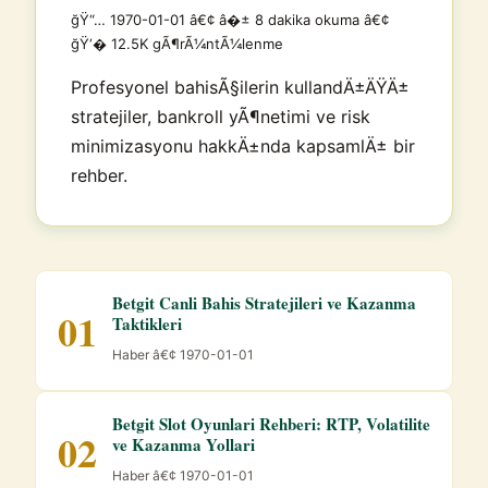
ğŸ“… 1970-01-01 â€¢ â�± 8 dakika okuma â€¢
ğŸ‘� 12.5K gÃ¶rÃ¼ntÃ¼lenme
Profesyonel bahisÃ§ilerin kullandÄ±ÄŸÄ±
stratejiler, bankroll yÃ¶netimi ve risk
minimizasyonu hakkÄ±nda kapsamlÄ± bir
rehber.
Betgit Canli Bahis Stratejileri ve Kazanma
01
Taktikleri
Haber â€¢ 1970-01-01
Betgit Slot Oyunlari Rehberi: RTP, Volatilite
02
ve Kazanma Yollari
Haber â€¢ 1970-01-01