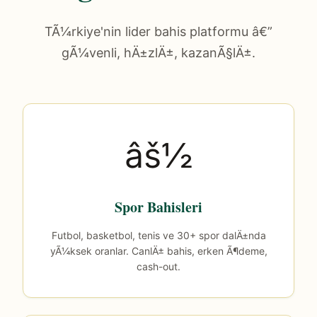
TÃ¼rkiye'nin lider bahis platformu â€”
gÃ¼venli, hÄ±zlÄ±, kazanÃ§lÄ±.
âš½
Spor Bahisleri
Futbol, basketbol, tenis ve 30+ spor dalÄ±nda
yÃ¼ksek oranlar. CanlÄ± bahis, erken Ã¶deme,
cash-out.