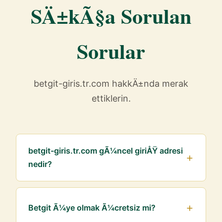
SÄ±kÃ§a Sorulan
Sorular
betgit-giris.tr.com hakkÄ±nda merak
ettiklerin.
betgit-giris.tr.com gÃ¼ncel giriÅŸ adresi
nedir?
Betgit Ã¼ye olmak Ã¼cretsiz mi?