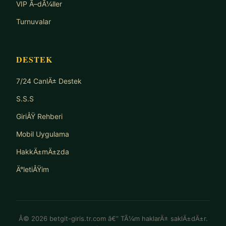
VIP Ã–dÃ¼ller
Turnuvalar
DESTEK
7/24 CanlÄ± Destek
S.S.S
GiriÅŸ Rehberi
Mobil Uygulama
HakkÄ±mÄ±zda
Ä°letiÅŸim
Â© 2026 betgit-giris.tr.com â€” TÃ¼m haklarÄ± saklÄ±dÄ±r.