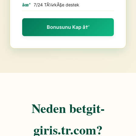
7/24 TÃ¼rkÃ§e destek
Bonusunu Kap â†’
Neden betgit-
giris.tr.com?