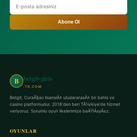
Abone Ol
betgit-giris
B
.TR.COM
Betgit, CuraÃ§ao lisanslÄ± uluslararasÄ± bir bahis ve
casino platformudur. 2018'den beri TÃ¼rkiye'de hizmet
veriyoruz. Sorumlu oyun ilkelerimize baÄŸlÄ±yÄ±z.
OYUNLAR