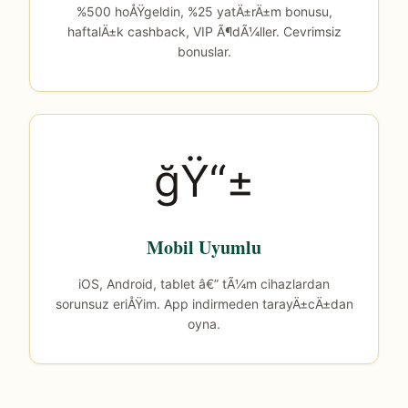
%500 hoÅŸgeldin, %25 yatÄ±rÄ±m bonusu,
haftalÄ±k cashback, VIP Ã¶dÃ¼ller. Cevrimsiz
bonuslar.
ğŸ“±
Mobil Uyumlu
iOS, Android, tablet â€” tÃ¼m cihazlardan
sorunsuz eriÅŸim. App indirmeden tarayÄ±cÄ±dan
oyna.