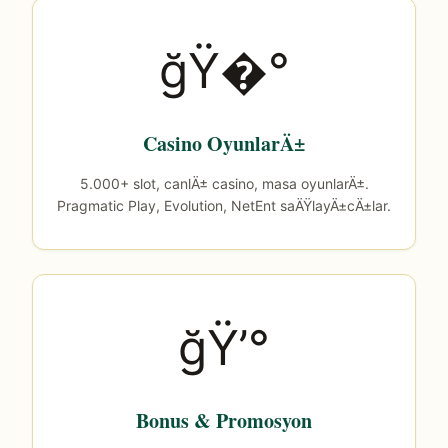
ğŸ�°
Casino OyunlarÄ±
5.000+ slot, canlÄ± casino, masa oyunlarÄ±.
Pragmatic Play, Evolution, NetEnt saÄŸlayÄ±cÄ±lar.
ğŸ’°
Bonus & Promosyon