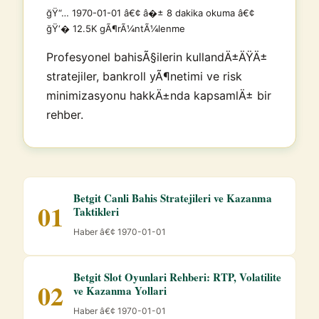
ğŸ“… 1970-01-01 â€¢ â�± 8 dakika okuma â€¢
ğŸ‘� 12.5K gÃ¶rÃ¼ntÃ¼lenme
Profesyonel bahisÃ§ilerin kullandÄ±ÄŸÄ±
stratejiler, bankroll yÃ¶netimi ve risk
minimizasyonu hakkÄ±nda kapsamlÄ± bir
rehber.
Betgit Canli Bahis Stratejileri ve Kazanma
01
Taktikleri
Haber â€¢ 1970-01-01
Betgit Slot Oyunlari Rehberi: RTP, Volatilite
02
ve Kazanma Yollari
Haber â€¢ 1970-01-01