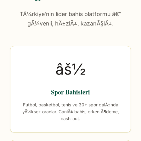
TÃ¼rkiye'nin lider bahis platformu â€”
gÃ¼venli, hÄ±zlÄ±, kazanÃ§lÄ±.
âš½
Spor Bahisleri
Futbol, basketbol, tenis ve 30+ spor dalÄ±nda
yÃ¼ksek oranlar. CanlÄ± bahis, erken Ã¶deme,
cash-out.