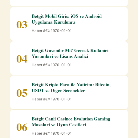
Betgit Mobil Giris: iOS ve Android
03
Uygulama Kurulumu
Haber â€¢ 1970-01-01
Betgit Guvenilir Mi? Gercek Kullanici
04
Yorumlari ve Lisans Analizi
Haber â€¢ 1970-01-01
Betgit Kripto Para ile Yatirim: Bitcoin,
05
USDT ve Diger Secenekler
Haber â€¢ 1970-01-01
Betgit Canli Casino: Evolution Gaming
06
Masalari ve Oyun Cesitleri
Haber â€¢ 1970-01-01