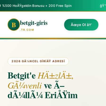
 %500 HoÅŸgeldin Bonusu + 200 Free Spin
ğŸ’
betgit-giris
B
Ãœye Ol â†’
.TR.COM
2026 GÃ¼NCEL GIRIÅŸ ADRESI
Betgit'e
HÄ±zlÄ±,
ve Ã–
GÃ¼venli
dÃ¼llÃ¼ EriÅŸim