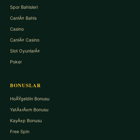
Spor Bahisleri
CanlÄ± Bahis
Casino
CanlÄ± Casino
Slot OyunlarÄ±
Poker
BONUSLAR
HoÅŸgeldin Bonusu
YatÄ±rÄ±m Bonusu
KayÄ±p Bonusu
Free Spin