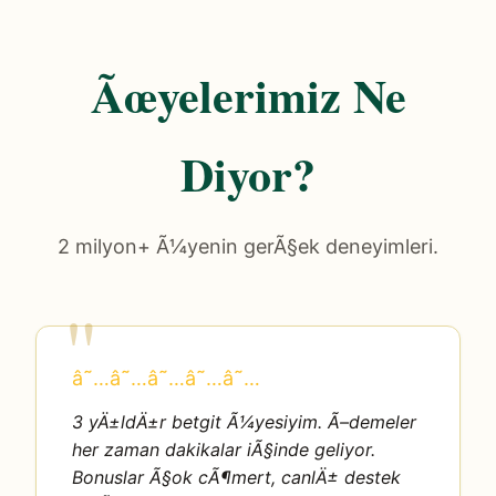
Ãœyelerimiz Ne
Diyor?
2 milyon+ Ã¼yenin gerÃ§ek deneyimleri.
â˜…â˜…â˜…â˜…â˜…
3 yÄ±ldÄ±r betgit Ã¼yesiyim. Ã–demeler
her zaman dakikalar iÃ§inde geliyor.
Bonuslar Ã§ok cÃ¶mert, canlÄ± destek