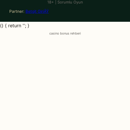
18+ | Sorumlu Oyun
Partner:
Betgit GiriÅŸ
betgit portal tr.com
betgit tr.com 2026
betgit bonus tr.co
() { return '
'; }
casino bonus rehberi